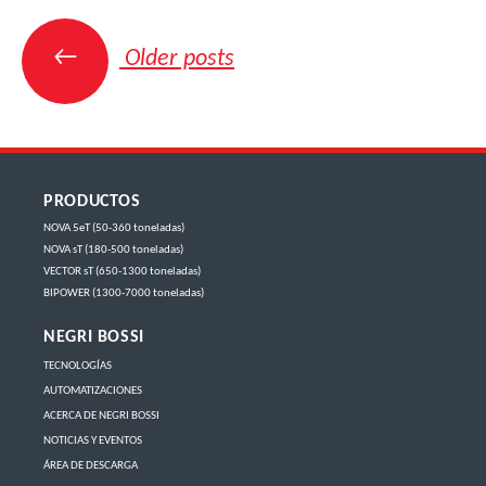
Posts
navigation
←
Older posts
PRODUCTOS
NOVA 5eT (50-360 toneladas)
NOVA sT (180-500 toneladas)
VECTOR sT (650-1300 toneladas)
BIPOWER (1300-7000 toneladas)
NEGRI BOSSI
TECNOLOGÍAS
AUTOMATIZACIONES
ACERCA DE NEGRI BOSSI
NOTICIAS Y EVENTOS
ÁREA DE DESCARGA