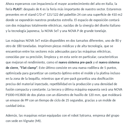
Ahora esperamos con impaciencia el mayor acontecimiento del año en Italia, la
feria
PLAST
: después de K es la feria más importante de nuestro sector. Estaremos
presentes en el stand C/D nº 121/122 del pabellón 24 con una superficie de 410 m2
donde se expondrán nuestros productos estrella. El espacio de exposición contará
con dos máquinas totalmente eléctricas, nacidas de la sinergia del diseño italiano
y la tecnología japonesa, la NOVA 5eT y una NOVA P de grande tonelaje.
Las máquinas NOVA 5eT están disponibles en dos tamaños diferentes, uno de 80 y
otro de 180 toneladas. Imprimen piezas médicas y de alta tecnología, que se
encuentran entre los sectores más adecuados para las máquinas eléctricas,
conocidas por su precisión, limpieza y, en esta serie en particular, características
que mejoran el rendimiento, como el
nuevo sistema pre-pack
y el
nuevo sistema
de cierre, “Flat clamp”.
Este último consiste en una nueva rodillera de 5 puntos,
optimizada para garantizar un contacto óptimo entre el molde y la platina incluso
en la zona de la boquilla, mientras que el pre-pack garantiza una dosificación
precisa del material inyectado, repetibilidad en la producción y una densidad de
fusión compacta y constante. La tercera y última máquina expuesta será una NOVA
P1000-H13600 de dos platos con un diámetro de husillo de 120 mm, que moldeará
un envase de PP con un tiempo de ciclo de 25 segundos, gracias a un molde de
cavidad única.
Además, las maquinas estan equipadas con el robot Sytrama, empresa del grupo
con sede en Vignate (MI).