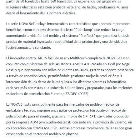
partir de 50 toneladas hasta 360 toneladas. La experiencia del grupo en las
máquinas eléctricas está bien probada: este año, de hecho, celebramos 40 años
desde el lanzamiento del la primera eléctrica.
La serie NOVA 5eT incluye innumerables características que aportan importantes
beneficios, como el nuevo sistema de cierre “Flat clamp” que reduce la carga,
aumentando la vida útil del molde y el sistema “Pre Pack” que garantiza la dosis
precisa de material inyectado, repetibilidad de la producción y una densidad de
fusión compacta y constante.
El innovador control TACT5 fácil de usar y Multitouch completa la NOVA 5eT y en
conjunto con el Sistema de Tele-Asistencia AMICO.4.0., creado en 1998 por Negri
Bossi y que hoy cuenta con miles de clientes usuarios, garantiza soporte post-venta
a través de conexión WAN, permitiéndole gestionar mejor la producción y la
interconexión de los datos de la máquina a los distintos sistemas informáticos
cada vez más con vistas a la Industria 4.0 (en línea y preparados para los recientes
estándares de comunicación Euromap 77/OPC 40077).
La NOVA 5, apta principalmente para los mercados de moldeo médico, de
embalaje y técnico, imprime unas gafas de protección (dispositivo médico) de
policarbonato para el evento, gracias al molde de 1 + (1+1) cavidades producido
por la empresa ADM (www.adm-design.it) con sede en la provincia de Salerno, en
colaboración con COMPLASTIC Srl: ambas empresas totalmente italianas con gran
experiencia en el sector del moldeo de plástico.