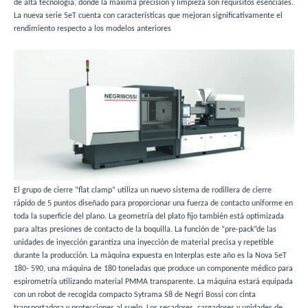
de alta tecnología, donde la máxima precisión y limpieza son requisitos esenciales.
La nueva serie 5eT cuenta con características que mejoran significativamente el
rendimiento respecto a los modelos anteriores
El grupo de cierre “flat clamp” utiliza un nuevo sistema de rodillera de cierre
rápido de 5 puntos diseñado para proporcionar una fuerza de contacto uniforme en
toda la superficie del plano. La geometría del plato fijo también está optimizada
para altas presiones de contacto de la boquilla. La función de “pre-pack”de las
unidades de inyección garantiza una inyección de material precisa y repetible
durante la producción. La máquina expuesta en Interplas este año es la Nova 5eT
180- 590, una máquina de 180 toneladas que produce un componente médico para
espirometría utilizando material PMMA transparente. La máquina estará equipada
con un robot de recogida compacto Sytrama S8 de Negri Bossi con cinta
transportadora y protecciones al suelo. Los secadores, cargadores y unidades de