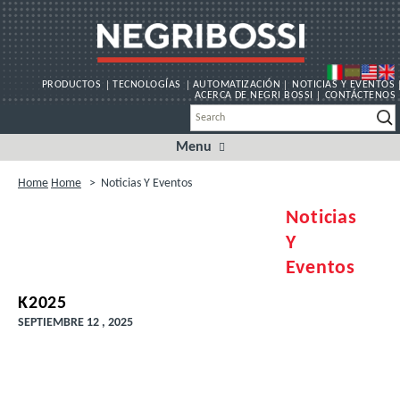
PRODUCTOS
TECNOLOGÍAS
AUTOMATIZACIÓN
NOTICIAS Y EVENTOS
ACERCA DE NEGRI BOSSI
CONTÁCTENOS
Menu
Skip
to
content
Home
Home
>
Noticias Y Eventos
Noticias
Y
Eventos
K2025
SEPTIEMBRE 12 , 2025