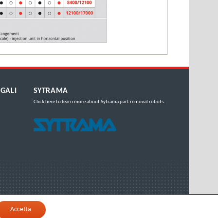
GALI
SYTRAMA
Click here
to learn more about Sytrama part removal robots.
Accetta
Copyright
Negri Bossi S.P.A. - P.IVA IT00689460962