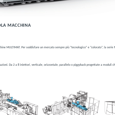
SOLA MACCHINA
chine MULTIMAT. Per soddisfare un mercato sempre più “tecnologico” e “colorato”, la serie M
zioni. Da 2 a 8 iniettori, verticale, orizzontale, parallelo o piggyback progettate a moduli c