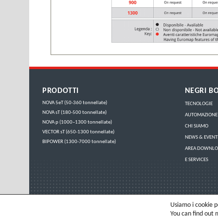
PRODOTTI
NEGRI BO
NOVA 5eT (50-360 tonnellate)
TECNOLOGIE
NOVA sT (180-500 tonnellate)
AUTOMAZIONE
NOVA p (1000–1300 tonnellate)
CHI SIAMO
VECTOR sT (650-1300 tonnellate)
NEWS & EVENT
BIPOWER (1300-7000 tonnellate)
AREA DOWNL
E SERVICES
Usiamo i cookie pe
You can find out 