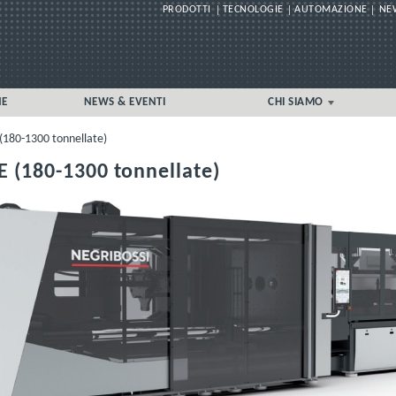
PRODOTTI
TECNOLOGIE
AUTOMAZIONE
NE
Vai
NE
NEWS & EVENTI
CHI SIAMO
al
contenuto
ITALIA LOCALE
80-1300 tonnellate)
DOCUMENTI
CODICE ETICO
(180-1300 tonnellate)
MODELLO 231
REGOLAMENTO ORGANISMO 
VIGILANZA
WHISTLEBLOWING