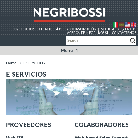
PRODUCTOS
TECNOLOGÍAS
AUTOMATIZACIÓN
NOTICIAS Y EVENTOS
ACERCA DE NEGRI BOSSI
CONTÁCTENOS
Menu
Skip
to
content
Home
>
E SERVICIOS
E SERVICIOS
PROVEEDORES
COLABORADORES